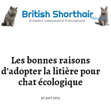
Aller
au
contenu
Menu
British
Shorthair
Les bonnes raisons
d’adopter la litière pour
chat écologique
Publié
30 avril 2015
le