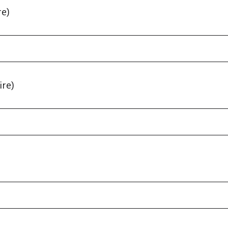
re)
ire)