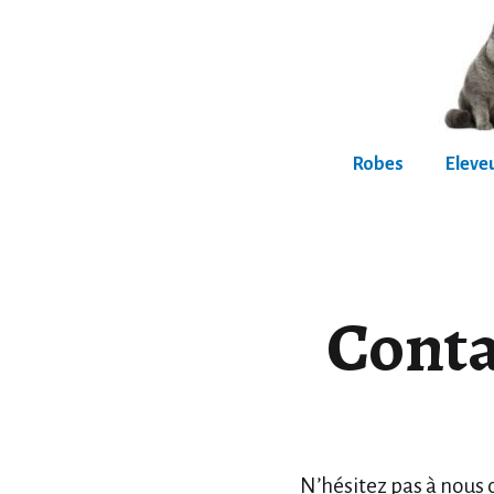
Aller
au
contenu
British
Robes
Eleve
Shorthair
Conta
N’hésitez pas à nous c