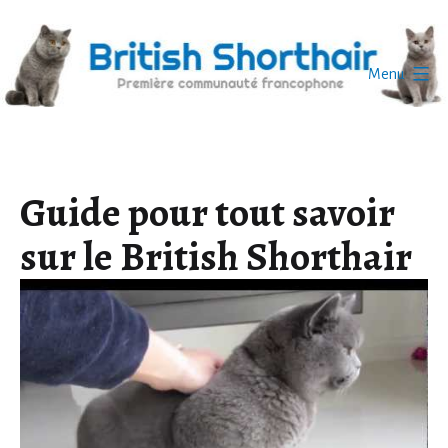
Aller
au
contenu
Menu
British
Shorthair
Guide pour tout savoir
sur le British Shorthair